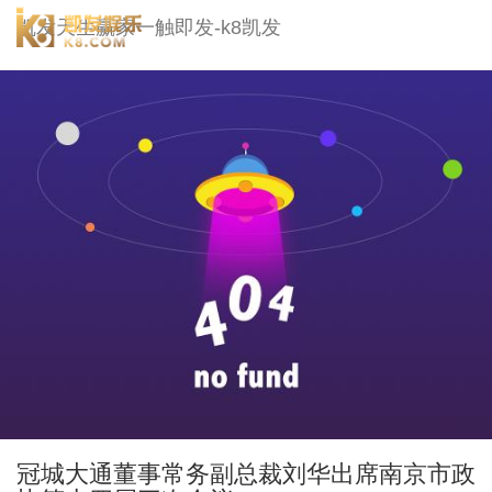
冠城大通-凯发天生赢家一触即发
凯发天生赢家一触即发-k8凯发
togg
navi
冠城大通董事常务副总裁刘华出席南京市政