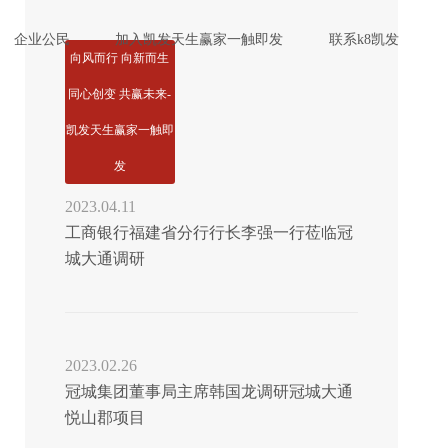
企业公民
加入凯发天生赢家一触即发
联系k8凯发
向风而行 向新而生
同心创变 共赢未来-
凯发天生赢家一触即
发
2023.04.11
工商银行福建省分行行长李强一行莅临冠
城大通调研
2023.02.26
冠城集团董事局主席韩国龙调研冠城大通
悦山郡项目