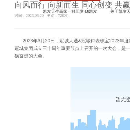
向风而行 向新而生 同心创变 共
凯发天生赢家一触即发-k8凯发
关于凯发
时间：2023.03.20
浏览：720次
2023年
3
月
20
日，冠城大通
&
冠城钟表珠宝
2023
年度
冠城集团成立三十周年重要节点上召开的一次大会，是
砺奋进的大会。