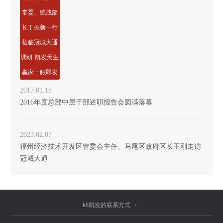
常委、统战部
长丁振新一行
莅临冠城大通
调研-凯发天生
赢家一触即发
2017.01.18
2016年度总部中层干部述职报告会圆满落幕
2023.02.07
福州经济技术开发区管委会主任、马尾区政府区长王刚走访
冠城大通
k8凯发的联系方式
/