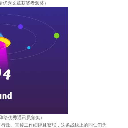
优秀文章获奖者颁奖）
给优秀通讯员颁奖）
行政、宣传工作细碎且繁琐，这条战线上的同仁们为