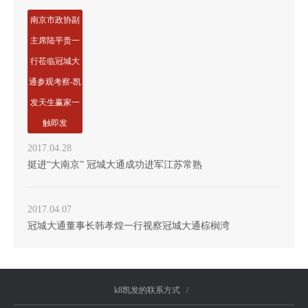
南京市政协副
主席陆平贵一
行莅临冠城大
通参观考察-凯
发天生赢家一
触即发
2017.04.28
挺进“大南京” 冠城大通成功进军江苏常熟
2017.04.07
冠城大通董事长韩孝煌一行视察冠城大通棕榈湾
k8凯发的联系方式
/