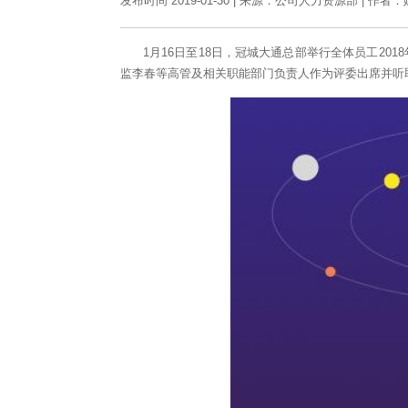
发布时间 2019-01-30
|
来源：公司人力资源部
|
作者：
1月16日至18日，冠城大通总部举行全体员工20
监李春等高管及相关职能部门负责人作为评委出席并听