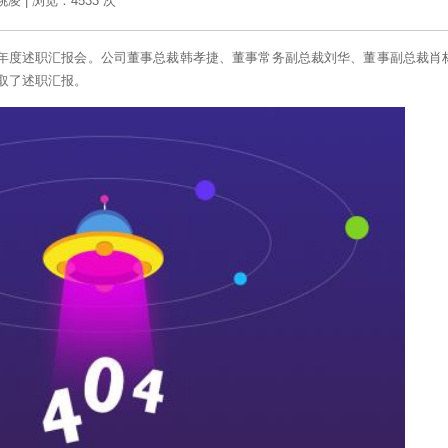
姚凌
|
浏览：4533 次
18年度述职汇报会。公司董事总裁韩孝捷、董事常务副总裁刘华、董事副总裁肖
取了述职汇报。