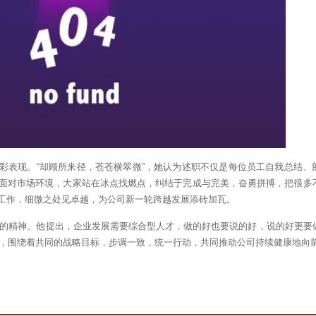
表现。“却顾所来径，苍苍横翠微”，她认为述职不仅是每位员工自我总结、
面对市场环境，大家站在冰点找燃点，纠结于完成与完美，奋勇拼搏，把很多
工作，细微之处见卓越，为公司新一轮跨越发展添砖加瓦。
精神。他提出，企业发展需要综合型人才，做的好也要说的好，说的好更要
短，围绕着共同的战略目标，步调一致，统一行动，共同推动公司持续健康地向