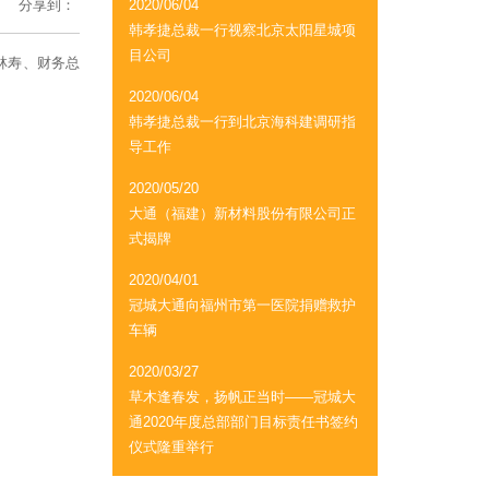
分享到：
2020/06/04
韩孝捷总裁一行视察北京太阳星城项
目公司
林寿、财务总
2020/06/04
韩孝捷总裁一行到北京海科建调研指
导工作
2020/05/20
大通（福建）新材料股份有限公司正
式揭牌
2020/04/01
冠城大通向福州市第一医院捐赠救护
车辆
2020/03/27
草木逢春发，扬帆正当时——冠城大
通2020年度总部部门目标责任书签约
仪式隆重举行