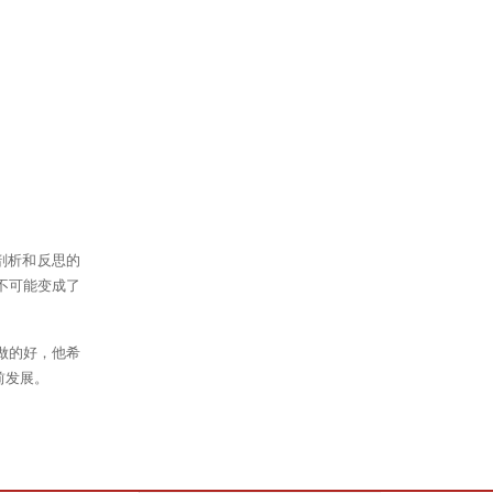
剖析和反思的
不可能变成了
做的好，他希
前发展。