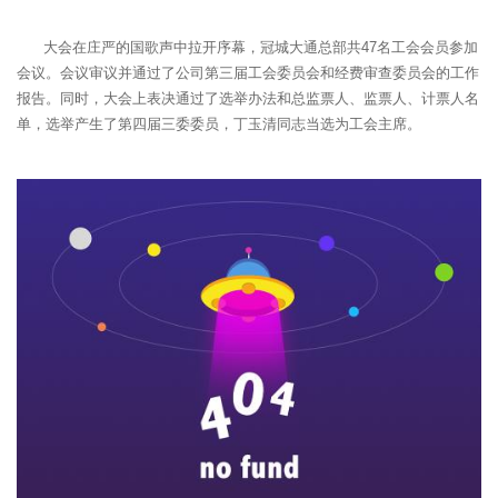
大会在庄严的国歌声中拉开序幕，冠城大通总部共47名工会会员参加
会议。会议审议并通过了公司第三届工会委员会和经费审查委员会的工作
报告。同时，大会上表决通过了选举办法和总监票人、监票人、计票人名
单，选举产生了第四届三委委员，丁玉清同志当选为工会主席。