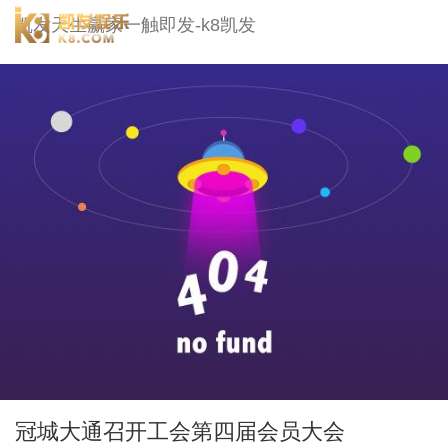
冠城大通-凯发天生赢家一触即发
凯发天生赢家一触即发-k8凯发
togg
navi
冠城大通召开工会第四届会员大会