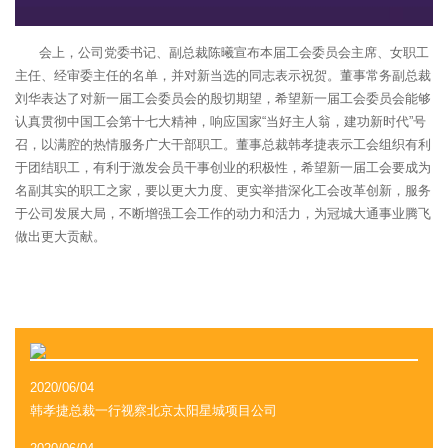
会上，公司党委书记、副总裁陈曦宣布本届工会委员会主席、女职工
主任、经审委主任的名单，并对新当选的同志表示祝贺。董事常务副总裁
刘华表达了对新一届工会委员会的殷切期望，希望新一届工会委员会能够
认真贯彻中国工会第十七大精神，响应国家“当好主人翁，建功新时代”号
召，以满腔的热情服务广大干部职工。董事总裁韩孝捷表示工会组织有利
于团结职工，有利于激发会员干事创业的积极性，希望新一届工会要成为
名副其实的职工之家，要以更大力度、更实举措深化工会改革创新，服务
于公司发展大局，不断增强工会工作的动力和活力，为冠城大通事业腾飞
做出更大贡献。
2020/06/04
韩孝捷总裁一行视察北京太阳星城项目公司