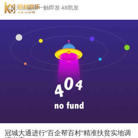
冠城大通-凯发天生赢家一触即发
凯发天生赢家一触即发-k8凯发
togg
navi
冠城大通进行“百企帮百村”精准扶贫实地调