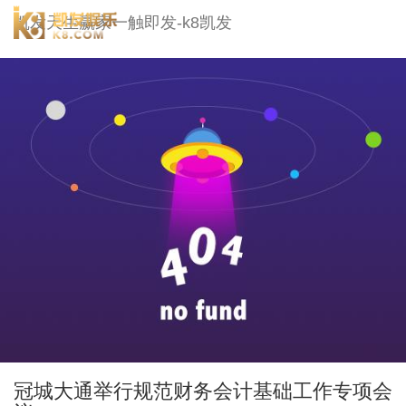
冠城大通-凯发天生赢家一触即发
凯发天生赢家一触即发-k8凯发
togg
navi
冠城大通举行规范财务会计基础工作专项会