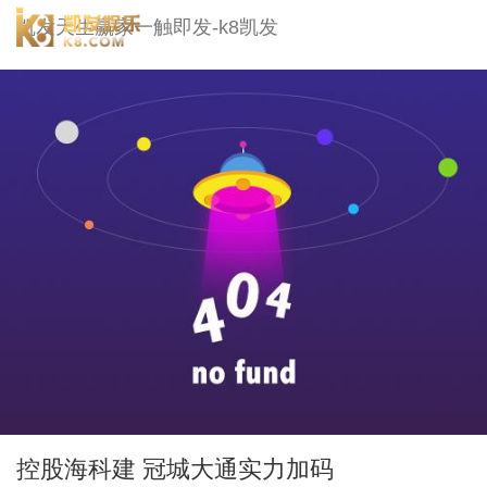
冠城大通-凯发天生赢家一触即发
凯发天生赢家一触即发-k8凯发
togg
navi
控股海科建 冠城大通实力加码