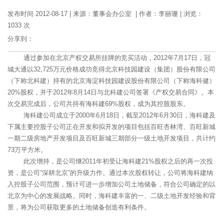
发布时间 2012-08-17
|
来源：董事会办公室
|
作者：李丽珊
|
浏览：
1033 次
分享到：
通过参加在北京产权交易所挂牌的竞买活动，2012年7月17日，冠
城大通以32,725万元价格成功竞得北京科技园建设（集团）股份有限公司
（下称北科建）持有的北京海淀科技园建设股份有限公司（下称海科健）
20%股权，并于2012年8月14日与北科建公司签署《产权交易合同》。本
次交易完成后，公司共持有海科建69%股权，成为其控股股东。
海科建公司成立于2000年6月18日，截至2012年6月30日，海科建及
下属主要控股子公司正在开发和拟开发的项目包括百旺杏林湾、百旺新城
一期二级房地产开发项目及百旺新城三期部分一级土地开发项目，共计约
73万平方米。
此次增持，是公司继2011年初受让海科建21%股权之后的再一次投
资，是公司“深耕北京”的升级力作。通过本次股权转让，公司将海科建纳
入控股子公司范围，预计可进一步增加公司土地储备，符合公司确定的以
北京为中心的发展战略。同时，海科建丰富的一、二级土地开发经验和背
景，将为公司获取更多的土地储备创造有利条件。