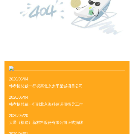
2020/06/04
韩孝捷总裁一行视察北京太阳星城项目公司
2020/06/04
韩孝捷总裁一行到北京海科建调研指导工作
2020/05/20
大通（福建）新材料股份有限公司正式揭牌
2020/04/01