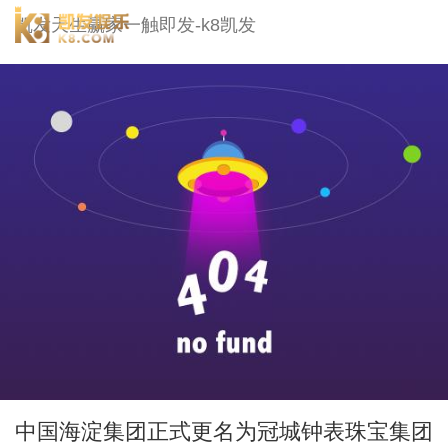
冠城大通-凯发天生赢家一触即发
凯发天生赢家一触即发-k8凯发
togg
navi
中国海淀集团正式更名为冠城钟表珠宝集团