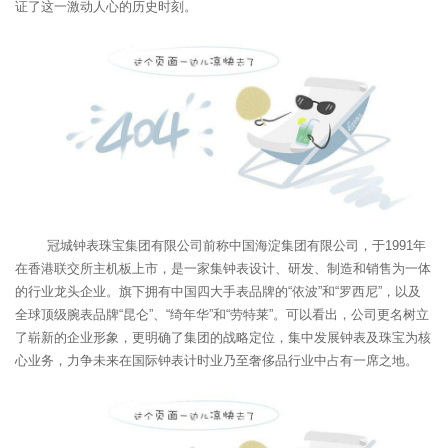
证了这一激动人心的历史时刻。
冠城钟表珠宝集团有限公司前称中国海淀集团有限公司，于1991年
在香港联交所主机板上市，是一家集钟表设计、研发、制造和销售为一体
的行业龙头企业。旗下拥有中国四大手表品牌的“依波”和“罗西尼”，以及
全球顶级腕表品牌“昆仑”、“绮年华”和“劳特莱”。可以看出，公司更名树立
了崭新的企业形象，更明确了集团的战略定位，集中发展钟表及珠宝为核
心业务，力争未来在国际钟表计时业乃至奢侈品行业中占有一席之地。