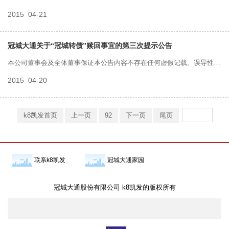
2015
04-21
冠城大通关于“冠城转债”赎回事宜的第三次提示公告
本公司董事会及全体董事保证本公告内容不存在任何虚假记载、误导性陈
2015
04-20
述或者重大遗漏，并对其内容的真实性、准确性和完整性承担个别及连带
责任。
k8凯发首页
上一页
92
下一页
尾页
联系k8凯发
冠城大通家园
冠城大通股份有限公司 k8凯发的版权所有