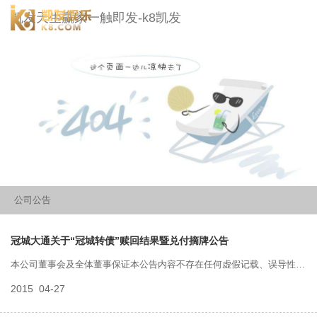
冠城大通-凯发天生赢家一触即发
凯发天生赢家一触即发-k8凯发
togg
navi
公司公告
冠城大通关于“冠城转债”赎回结果暨兑付摘牌公告
本公司董事会及全体董事保证本公告内容不存在任何虚假记载、误导性陈
2015
04-27
述或者重大遗漏，并对其内容的真实性、准确性和完整性承担个别及连带