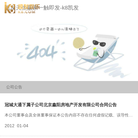
冠城大通-凯发天生赢家一触即发
凯发天生赢家一触即发-k8凯发
togg
navi
公司公告
冠城大通下属子公司北京鑫阳房地产开发有限公司合同公告
本公司董事会及全体董事保证本公告内容不存在任何虚假记载、误导性陈
2012
01-04
述或者重大遗漏，并对其内容的真实性、准确性和完整性承担个别及连带